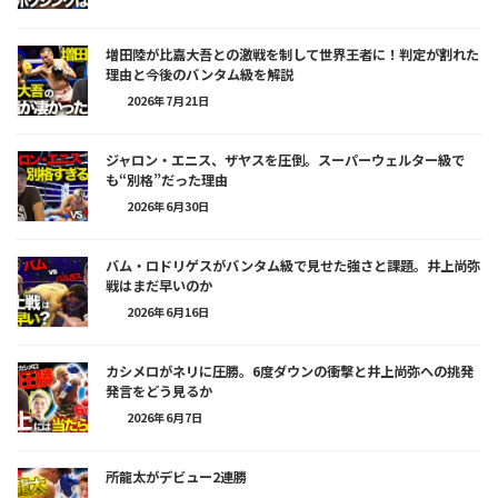
増田陸が比嘉大吾との激戦を制して世界王者に！判定が割れた
理由と今後のバンタム級を解説
2026年7月21日
ジャロン・エニス、ザヤスを圧倒。スーパーウェルター級で
も“別格”だった理由
2026年6月30日
バム・ロドリゲスがバンタム級で見せた強さと課題。井上尚弥
戦はまだ早いのか
2026年6月16日
カシメロがネリに圧勝。6度ダウンの衝撃と井上尚弥への挑発
発言をどう見るか
2026年6月7日
所龍太がデビュー2連勝