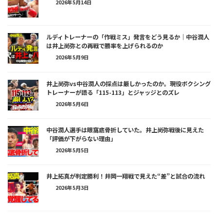
2026年5月14日
ルディトレーナーの「作戦ミス」発言をどう見るか｜中谷潤人
は井上尚弥との再戦で勝率を上げられるのか
2026年5月9日
井上尚弥vs中谷潤人の採点は厳しかったのか。現役ボクシング
トレーナーが語る「115-113」とジャッジとのズレ
2026年5月6日
中谷潤人選手は眼窩底骨折していた。井上尚弥戦後に見えた
「評価が下がらない理由」
2026年5月5日
井上拓真が判定勝利！井岡一翔戦で見えた“差”と試合の流れ
2026年5月3日