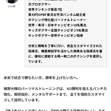
元プロボクサー
しいの
世界ランキング最高7位
第43代OPBF東洋太平洋バンタム級王者
ボクシング特化型パーソナルトレーナー
世界・東洋・日本チャンピオン10名輩出
キッズボクサー全国チャンピオン5名輩出
キックボクサー世界チャンピオン指導
分析と戦略を丁寧に行い、完全カスタマイズされた
指導法、機能解剖学を活かした根拠ある指導法を基
に、勝利に直結する唯一無二のボクシングを提供し
ています。
本気で試合で勝ちたい方、勝率を上げたい方へ。
椎野大輝のパーソナルトレーニングは、 KO勝利を狙えるパンチ力
強化、戦術設計、メンタルサポートまで、 全てを個別カスタマイ
ズして提供しています。
「格上をひっくり返したい」「試合で勝てる武器がほしい」 そう