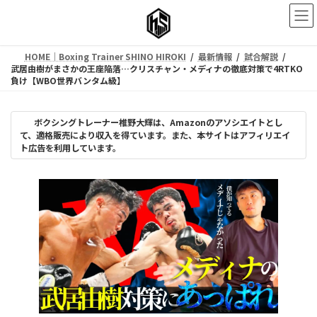
コ
ナ
ン
ビ
テ
ゲ
ン
ー
HOME｜Boxing Trainer SHINO HIROKI
最新情報
試合解説
ツ
シ
武居由樹がまさかの王座陥落…クリスチャン・メディナの徹底対策で4RTKO
へ
ョ
負け【WBO世界バンタム級】
ス
ン
キ
に
ッ
移
ボクシングトレーナー椎野大輝は、Amazonのアソシエイトとし
プ
動
て、適格販売により収入を得ています。また、本サイトはアフィリエイ
ト広告を利用しています。