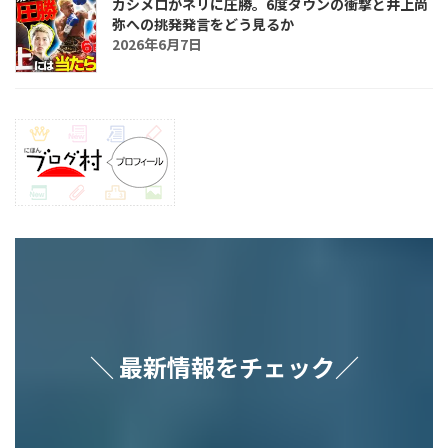
カシメロがネリに圧勝。6度ダウンの衝撃と井上尚
弥への挑発発言をどう見るか
2026年6月7日
＼ 最新情報をチェック／
ア
ア
ア
ア
ア
イ
イ
イ
イ
イ
コ
コ
コ
コ
コ
ン
ン
ン
ン
ン