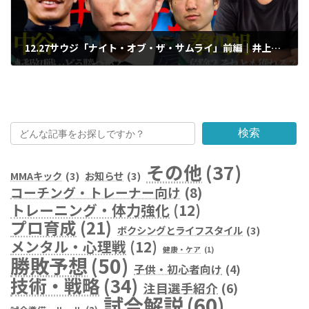
12.27サウジ「ナイト・オブ・ザ・サムライ」前編｜井上尚弥・中谷潤人・寺地拳四朗の試合展望
2025年9月23日
検索
その他
(37)
MMAキック
(3)
お知らせ
(3)
コーチング・トレーナー向け
(8)
トレーニング・体力強化
(12)
プロ育成
(21)
ボクシングとライフスタイル
(3)
メンタル・心理戦
(12)
健康・ケア
(1)
勝敗予想
(50)
子供・初心者向け
(4)
技術・戦略
(34)
注目選手紹介
(6)
試合解説
(60)