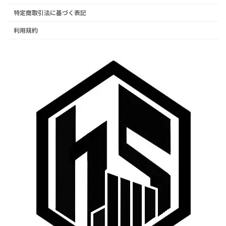
特定商取引法に基づく表記
利用規約