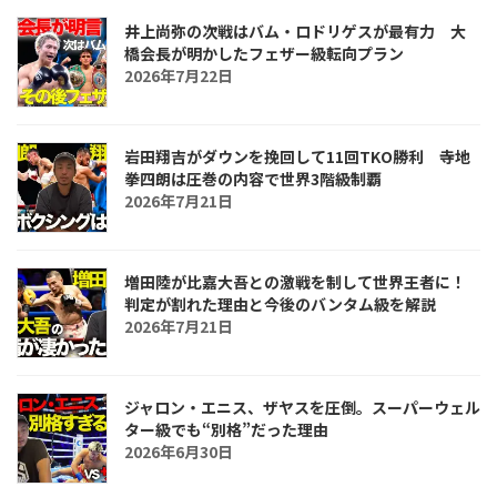
井上尚弥の次戦はバム・ロドリゲスが最有力 大
橋会長が明かしたフェザー級転向プラン
2026年7月22日
岩田翔吉がダウンを挽回して11回TKO勝利 寺地
拳四朗は圧巻の内容で世界3階級制覇
2026年7月21日
増田陸が比嘉大吾との激戦を制して世界王者に！
判定が割れた理由と今後のバンタム級を解説
2026年7月21日
ジャロン・エニス、ザヤスを圧倒。スーパーウェル
ター級でも“別格”だった理由
2026年6月30日