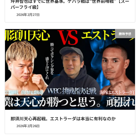
坪井智也はすでに世界基準。ゲバラ戦は“世界前哨戦”【スー
パーフライ級】
2026年2月27日
勝敗予想
那須川天心再起戦。エストラーダは本当に有利なのか
2026年2月26日