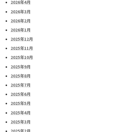
2026年4月
2026年3月
2026年2月
2026年1月
2025年12月
2025年11月
2025年10月
2025年9月
2025年8月
2025年7月
2025年6月
2025年5月
2025年4月
2025年3月
2025年2月