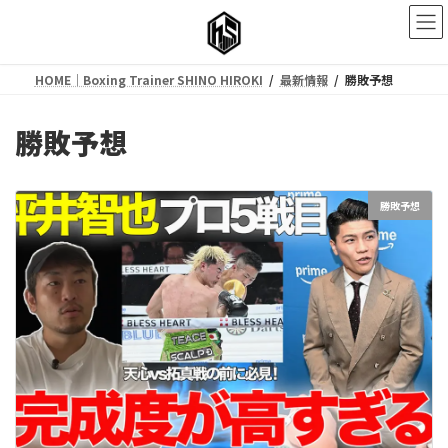
コ
ナ
ン
ビ
テ
ゲ
ン
ー
HOME｜Boxing Trainer SHINO HIROKI
最新情報
勝敗予想
ツ
シ
へ
ョ
ス
ン
勝敗予想
キ
に
ッ
移
プ
動
勝敗予想