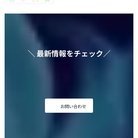
＼ 最新情報をチェック／
ア
ア
ア
ア
ア
イ
イ
イ
イ
イ
コ
コ
コ
コ
コ
ン
ン
ン
ン
ン
リ
リ
リ
リ
リ
ン
ン
ン
ン
ン
ク
ク
ク
ク
ク
お問い合わせ