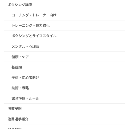
ボクシング講座
コーチング・トレーナー向け
トレーニング・体力強化
ボクシングとライフスタイル
メンタル・心理戦
健康・ケア
基礎編
子供・初心者向け
技術・戦略
試合準備・ルール
勝敗予想
注目選手紹介