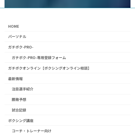
HOME
パーソナル
ガチボク-PRO-
ガチボク-PRO-専用登録フォーム
ガチボクオンライン【ボクシングオンライン相談】
最新情報
注目選手紹介
勝敗予想
試合記録
ボクシング講座
コーチ・トレーナー向け