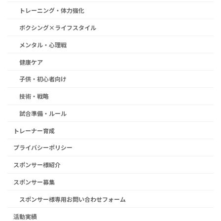
トレーニング・体力強化
ボクシング×ライフスタイル
メンタル・心理戦
健康ケア
子供・初心者向け
技術・戦略
試合準備・ルール
トレーナー育成
プライバシーポリシー
スポンサー様紹介
スポンサー募集
スポンサー様専用お問い合わせフォーム
活動実績