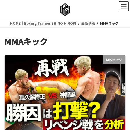
コ
ナ
ン
ビ
テ
ゲ
ン
ー
HOME｜Boxing Trainer SHINO HIROKI
最新情報
MMAキック
ツ
シ
へ
ョ
ス
ン
MMAキック
キ
に
ッ
移
プ
動
MMAキック