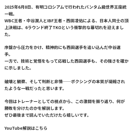
2025年6月8日、有明コロシアムで行われたバンタム級世界王座統
一戦。
WBC王者・中谷潤人とIBF王者・西田凌佑による、日本人同士の頂
上決戦は、6ラウンド終了TKOという衝撃的な幕切れを迎えまし
た。
序盤から圧力をかけ、精神的にも西田選手を追い込んだ中谷選
手。
一方で、技術と覚悟をもって応戦した西田選手も、その強さを確か
に示しました。
破壊と観察、そして判断と非情──ボクシングの本質が凝縮され
たような一戦だったと思います。
今回はトレーナーとしての視点から、この激闘を振り返り、何が
勝敗を分けたのかを解説します。
ぜひ最後まで読んでいただけたら嬉しいです。
YouTube解説はこちら