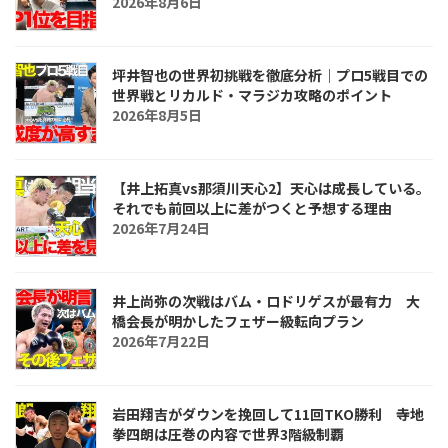
2026年8月6日
坪井智也の世界初挑戦を徹底分析｜プロ5戦目での
世界戦とリカルド・マラジカ攻略のポイント
2026年8月5日
【井上拓真vs那須川天心2】天心は成長している。
それでも前回以上に差がつくと予想する理由
2026年7月24日
井上尚弥の次戦はバム・ロドリゲスが最有力 大
橋会長が明かしたフェザー級転向プラン
2026年7月22日
岩田翔吉がダウンを挽回して11回TKO勝利 寺地
拳四朗は圧巻の内容で世界3階級制覇