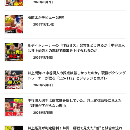
2026年6月7日
所龍太がデビュー2連勝
2026年5月14日
ルディトレーナーの「作戦ミス」発言をどう見るか｜中谷潤人
は井上尚弥との再戦で勝率を上げられるのか
2026年5月9日
井上尚弥vs中谷潤人の採点は厳しかったのか。現役ボクシング
トレーナーが語る「115-113」とジャッジとのズレ
2026年5月6日
中谷潤人選手は眼窩底骨折していた。井上尚弥戦後に見えた
「評価が下がらない理由」
2026年5月5日
井上拓真が判定勝利！井岡一翔戦で見えた“差”と試合の流れ