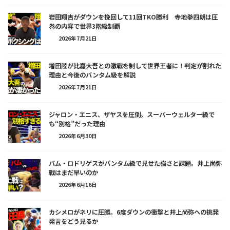
岩田翔吉がダウンを挽回して11回TKO勝利 寺地拳四朗は圧
巻の内容で世界3階級制覇
2026年7月21日
増田陸が比嘉大吾との激戦を制して世界王者に！判定が割れた
理由と今後のバンタム級を解説
2026年7月21日
ジャロン・エニス、ザヤスを圧倒。スーパーウェルター級で
も“別格”だった理由
2026年6月30日
バム・ロドリゲスがバンタム級で見せた強さと課題。井上尚弥
戦はまだ早いのか
2026年6月16日
カシメロがネリに圧勝。6度ダウンの衝撃と井上尚弥への挑発
発言をどう見るか