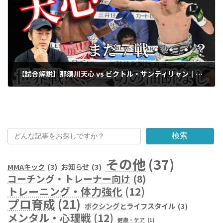
【試合解説】那須川天心 vs ビクトル・サンティリャン｜サウスポー対決で見えた成長と課題
2025年6月11日
検索
その他
(37)
MMAキック
(3)
お知らせ
(3)
コーチング・トレーナー向け
(8)
トレーニング・体力強化
(12)
プロ育成
(21)
ボクシングとライフスタイル
(3)
メンタル・心理戦
(12)
健康・ケア
(1)