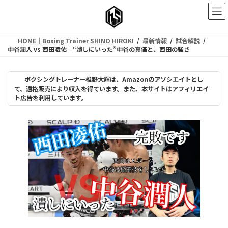
コ
ナ
ン
ビ
テ
ゲ
ン
ー
HOME｜Boxing Trainer SHINO HIROKI
最新情報
試合解説
ツ
シ
中谷潤人 vs 西田凌佑｜“潰しにいった”中谷の真価と、西田の強さ
へ
ョ
ス
ン
キ
に
ボクシングトレーナー椎野大輝は、Amazonのアソシエイトとし
ッ
移
て、適格販売により収入を得ています。また、本サイトはアフィリエイ
プ
動
ト広告を利用しています。