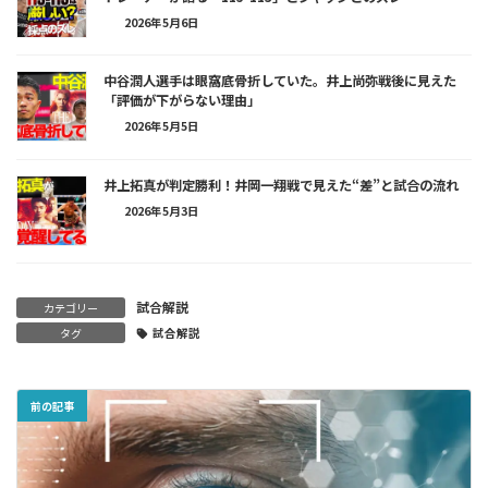
2026年5月6日
中谷潤人選手は眼窩底骨折していた。井上尚弥戦後に見えた
「評価が下がらない理由」
2026年5月5日
井上拓真が判定勝利！井岡一翔戦で見えた“差”と試合の流れ
2026年5月3日
試合解説
カテゴリー
タグ
試合解説
前の記事