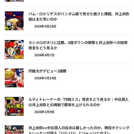
バム・ロドリゲスがバンタム級で見せた強さと課題。井上尚弥
戦はまだ早いのか
2026年6月16日
カシメロがネリに圧勝。6度ダウンの衝撃と井上尚弥への挑発
発言をどう見るか
2026年6月7日
所龍太がデビュー2連勝
2026年5月14日
ルディトレーナーの「作戦ミス」発言をどう見るか｜中谷潤人
は井上尚弥との再戦で勝率を上げられるのか
2026年5月9日
井上尚弥vs中谷潤人の採点は厳しかったのか。現役ボクシング
トレーナーが語る「115-113」とジャッジとのズレ