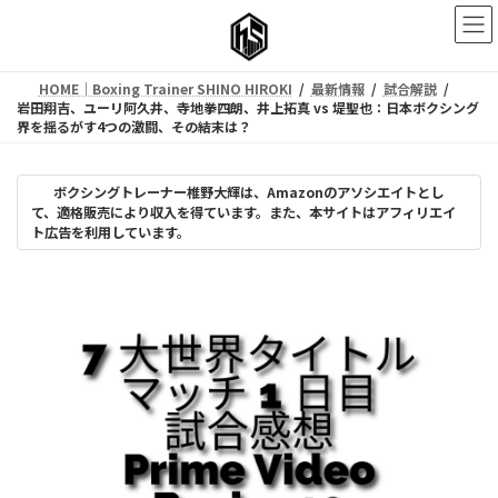
コ
ナ
ン
ビ
テ
ゲ
ン
ー
HOME｜Boxing Trainer SHINO HIROKI
最新情報
試合解説
ツ
シ
岩田翔吉、ユーリ阿久井、寺地拳四朗、井上拓真 vs 堤聖也：日本ボクシング
へ
ョ
界を揺るがす4つの激闘、その結末は？
ス
ン
キ
に
ッ
移
ボクシングトレーナー椎野大輝は、Amazonのアソシエイトとし
プ
動
て、適格販売により収入を得ています。また、本サイトはアフィリエイ
ト広告を利用しています。