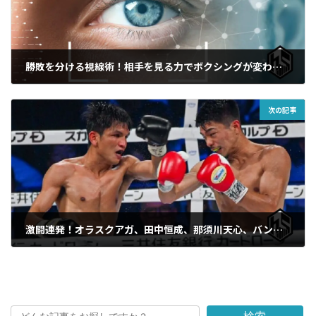
勝敗を分ける視線術！相手を見る力でボクシングが変わる｜ボクシング講座
2024年10月12日
次の記事
激闘連発！オラスクアガ、田中恒成、那須川天心、バンタム級最強王者中谷潤人に挑むペッチ・ソー・チットパッタナ、決戦の結果は！
2024年10月15日