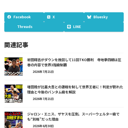
Facebook
X
Bluesky
Threads
LINE
関連記事
岩田翔吉がダウンを挽回して11回TKO勝利 寺地拳四朗は圧
巻の内容で世界3階級制覇
2026年7月21日
増田陸が比嘉大吾との激戦を制して世界王者に！判定が割れた
理由と今後のバンタム級を解説
2026年7月21日
ジャロン・エニス、ザヤスを圧倒。スーパーウェルター級で
も“別格”だった理由
2026年6月30日