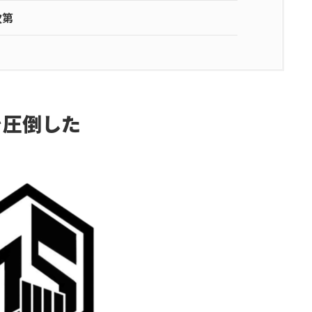
次第
を圧倒した