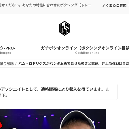
任せください。あなたの特性に合わせたボクシング（トレー
よくあるご質問（
-PRO-
ガチボクオンライン【ボクシングオンライン相
iboxpro
Gachiboxonline
試合解説
バム・ロドリゲスがバンタム級で見せた強さと課題。井上尚弥戦はま
nのアソシエイトとして、適格販売により収入を得ています。ま
ます。