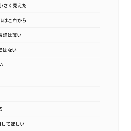
小さく見えた
ルはこれから
負論は薄い
ではない
い
る
回してほしい