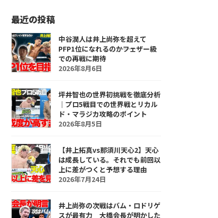
最近の投稿
中谷潤人は井上尚弥を超えて
PFP1位になれるのか――フェザー級
での再戦に期待
2026年8月6日
坪井智也の世界初挑戦を徹底分析
｜プロ5戦目での世界戦とリカル
ド・マラジカ攻略のポイント
2026年8月5日
【井上拓真vs那須川天心2】天心
は成長している。それでも前回以
上に差がつくと予想する理由
2026年7月24日
井上尚弥の次戦はバム・ロドリゲ
スが最有力 大橋会長が明かした