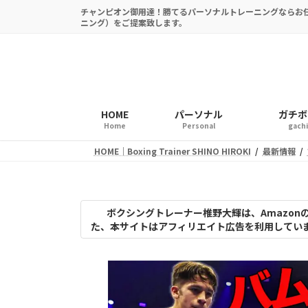
コ
ナ
チャンピオン御用達！勝てるパーソナルトレーニングならお
ン
ビ
ニング）をご提案致します。
テ
ゲ
ン
ー
ツ
シ
へ
ョ
ス
ン
HOME
パーソナル
ガチボク
キ
に
Home
Personal
gach
ッ
移
HOME｜Boxing Trainer SHINO HIROKI
最新情報
プ
動
ボクシングトレーナー椎野大輝は、Amazo
た、本サイトはアフィリエイト広告を利用してい