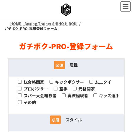
コ
ナ
ン
ビ
テ
ゲ
ン
ー
HOME｜Boxing Trainer SHINO HIROKI
ツ
シ
ガチボク-PRO-専用登録フォーム
へ
ョ
ス
ン
ガチボク-PRO-登録フォーム
キ
に
ッ
移
プ
動
属性
必須
総合格闘家
キックボクサー
ムエタイ
プロボクサー
空手
元格闘家
スパー大会経験者
実戦経験者
キッズ選手
その他
スタイル
必須