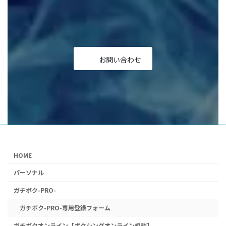
コ
コ
コ
コ
コ
ン
ン
ン
ン
ン
リ
リ
リ
リ
リ
ン
ン
ン
ン
ン
ク
ク
ク
ク
ク
お問い合わせ
HOME
パーソナル
ガチボク-PRO-
ガチボク-PRO-専用登録フォーム
ガチボクオンライン【ボクシングオンライン相談】