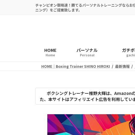
コ
ナ
チャンピオン御用達！勝てるパーソナルトレーニングならお
ン
ビ
ニング）をご提案致します。
テ
ゲ
ン
ー
ツ
シ
へ
ョ
ス
ン
HOME
パーソナル
ガチボク
キ
に
Home
Personal
gach
ッ
移
HOME｜Boxing Trainer SHINO HIROKI
最新情報
プ
動
ボクシングトレーナー椎野大輝は、Amazo
た、本サイトはアフィリエイト広告を利用してい