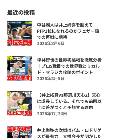
最近の投稿
中谷潤人は井上尚弥を超えて
PFP1位になれるのか――フェザー級
での再戦に期待
2026年8月6日
坪井智也の世界初挑戦を徹底分析
｜プロ5戦目での世界戦とリカル
ド・マラジカ攻略のポイント
2026年8月5日
【井上拓真vs那須川天心2】天心
は成長している。それでも前回以
上に差がつくと予想する理由
2026年7月24日
井上尚弥の次戦はバム・ロドリゲ
スが最有力 大橋会長が明かした