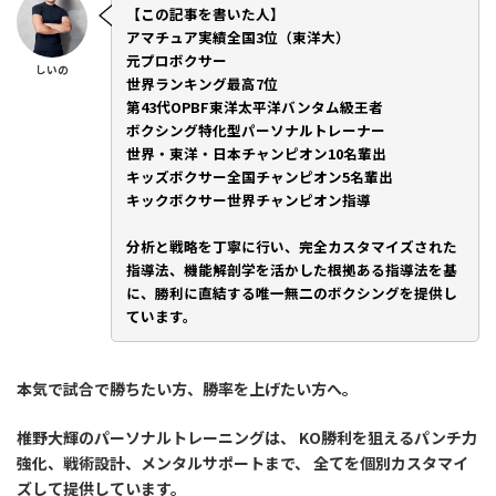
【この記事を書いた人】
アマチュア実績全国3位（東洋大）
元プロボクサー
しいの
世界ランキング最高7位
第43代OPBF東洋太平洋バンタム級王者
ボクシング特化型パーソナルトレーナー
世界・東洋・日本チャンピオン10名輩出
キッズボクサー全国チャンピオン5名輩出
キックボクサー世界チャンピオン指導
分析と戦略を丁寧に行い、完全カスタマイズされた
指導法、機能解剖学を活かした根拠ある指導法を基
に、勝利に直結する唯一無二のボクシングを提供し
ています。
本気で試合で勝ちたい方、勝率を上げたい方へ。
椎野大輝のパーソナルトレーニングは、 KO勝利を狙えるパンチ力
強化、戦術設計、メンタルサポートまで、 全てを個別カスタマイ
ズして提供しています。