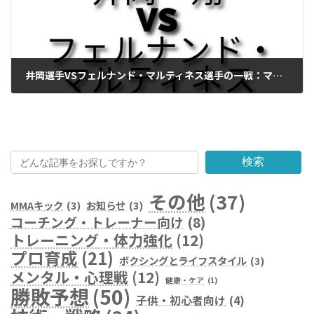
井岡選手VSフェルナンド・マルティネス選手の一戦：マルティネス選手が判定勝ちで統一王座に
2024年7月8日
検索
その他
(37)
MMAキック
(3)
お知らせ
(3)
コーチング・トレーナー向け
(8)
トレーニング・体力強化
(12)
プロ育成
(21)
ボクシングとライフスタイル
(3)
メンタル・心理戦
(12)
健康・ケア
(1)
勝敗予想
(50)
子供・初心者向け
(4)