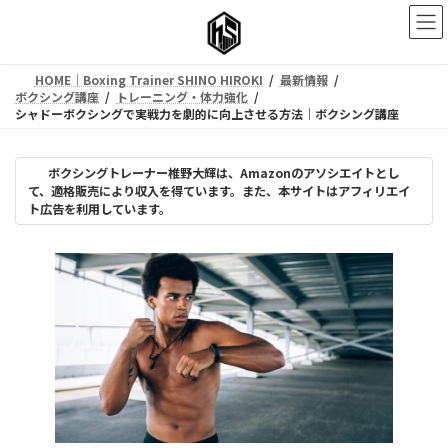
コ
ナ
ン
ビ
テ
ゲ
ン
ー
HOME｜Boxing Trainer SHINO HIROKI
最新情報
ツ
シ
ボクシング講座
トレーニング・体力強化
へ
ョ
シャドーボクシングで実戦力を劇的に向上させる方法｜ボクシング講座
ス
ン
キ
に
ッ
移
ボクシングトレーナー椎野大輝は、Amazonのアソシエイトとし
プ
動
て、適格販売により収入を得ています。また、本サイトはアフィリエイ
ト広告を利用しています。