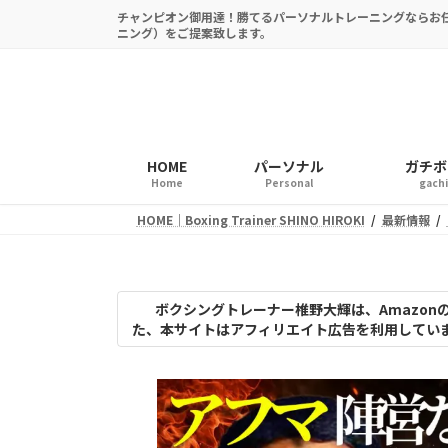
コ
ナ
チャンピオン御用達！勝てるパーソナルトレーニングならお
ン
ビ
ニング）をご提案致します。
テ
ゲ
ン
ー
ツ
シ
へ
ョ
ス
ン
HOME
パーソナル
ガチボク
キ
に
Home
Personal
gach
ッ
移
HOME｜Boxing Trainer SHINO HIROKI
最新情報
プ
動
ボクシングトレーナー椎野大輝は、Amazo
た、本サイトはアフィリエイト広告を利用してい