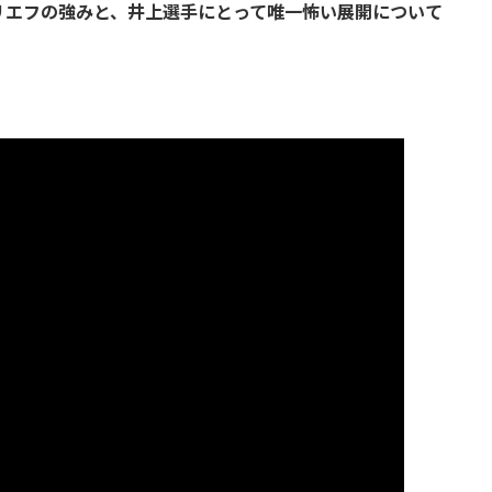
リエフの強みと、井上選手にとって唯一怖い展開
について