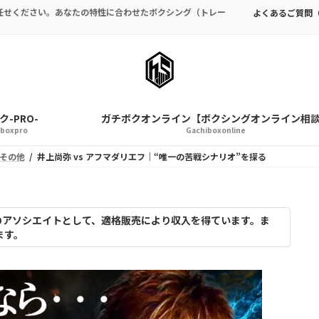
任せください。あなたの特性に合わせたボクシング（トレー
よくあるご質問（
-PRO-
ガチボクオンライン【ボクシングオンライン相
iboxpro
Gachiboxonline
その他
井上尚弥 vs アフマダリエフ｜“唯一の苦戦シナリオ”を探る
nのアソシエイトとして、適格販売により収入を得ています。ま
ます。