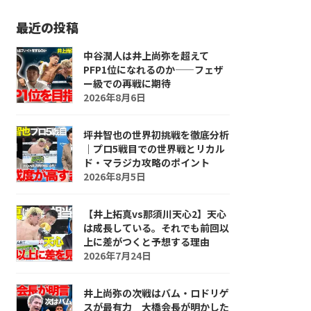
最近の投稿
中谷潤人は井上尚弥を超えて
PFP1位になれるのか――フェザ
ー級での再戦に期待
2026年8月6日
坪井智也の世界初挑戦を徹底分析
｜プロ5戦目での世界戦とリカル
ド・マラジカ攻略のポイント
2026年8月5日
【井上拓真vs那須川天心2】天心
は成長している。それでも前回以
上に差がつくと予想する理由
2026年7月24日
井上尚弥の次戦はバム・ロドリゲ
スが最有力 大橋会長が明かした