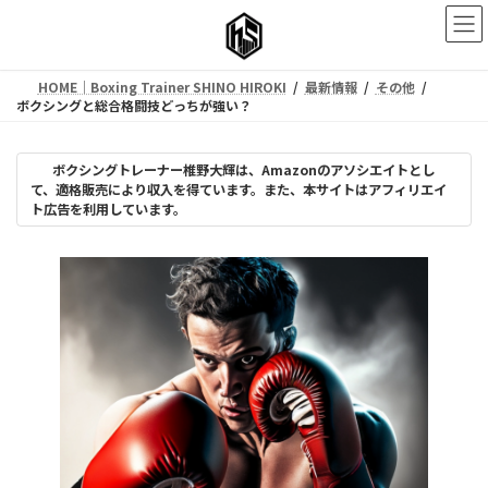
コ
ナ
ン
ビ
テ
ゲ
ン
ー
HOME｜Boxing Trainer SHINO HIROKI
最新情報
その他
ツ
シ
ボクシングと総合格闘技どっちが強い？
へ
ョ
ス
ン
キ
に
ボクシングトレーナー椎野大輝は、Amazonのアソシエイトとし
ッ
移
て、適格販売により収入を得ています。また、本サイトはアフィリエイ
プ
動
ト広告を利用しています。