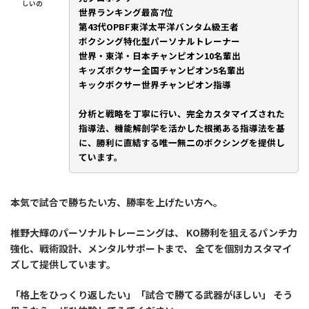
しいの
世界ランキング最高7位
第43代OPBF東洋太平洋バンタム級王者
ボクシング特化型パーソナルトレーナー
世界・東洋・日本チャンピオン10名輩出
キッズボクサー全国チャンピオン5名輩出
キックボクサー世界チャンピオン指導
分析と戦略を丁寧に行い、完全カスタマイズされた
指導法、機能解剖学を活かした根拠ある指導法を基
に、勝利に直結する唯一無二のボクシングを提供し
ています。
本気で試合で勝ちたい方、勝率を上げたい方へ。
椎野大輝のパーソナルトレーニングは、 KO勝利を狙えるパンチ力
強化、戦術設計、メンタルサポートまで、 全てを個別カスタマイ
ズして提供しています。
「格上をひっくり返したい」「試合で勝てる武器がほしい」 そう