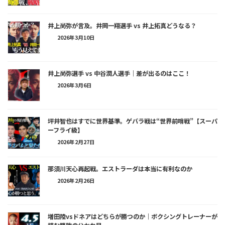
井上尚弥が言及。井岡一翔選手 vs 井上拓真どうなる？
2026年3月10日
井上尚弥選手 vs 中谷潤人選手｜差が出るのはここ！
2026年3月6日
坪井智也はすでに世界基準。ゲバラ戦は“世界前哨戦”【スーパ
ーフライ級】
2026年2月27日
那須川天心再起戦。エストラーダは本当に有利なのか
2026年2月26日
増田陸vsドネアはどちらが勝つのか｜ボクシングトレーナーが