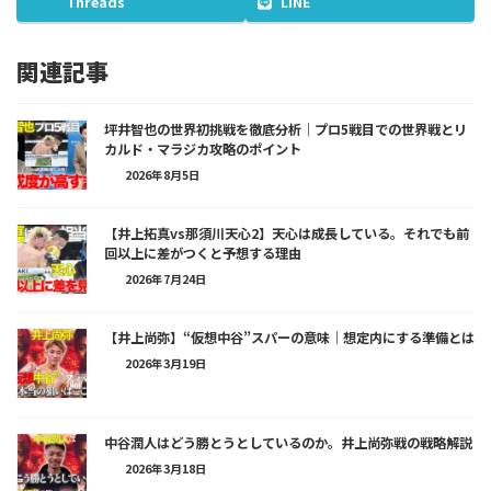
Threads
LINE
関連記事
坪井智也の世界初挑戦を徹底分析｜プロ5戦目での世界戦とリ
カルド・マラジカ攻略のポイント
2026年8月5日
【井上拓真vs那須川天心2】天心は成長している。それでも前
回以上に差がつくと予想する理由
2026年7月24日
【井上尚弥】“仮想中谷”スパーの意味｜想定内にする準備とは
2026年3月19日
中谷潤人はどう勝とうとしているのか。井上尚弥戦の戦略解説
2026年3月18日