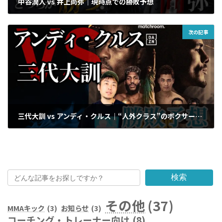
中谷潤人 vs 井上尚弥｜現時点での勝敗予想
2025年5月15日
次の記事
三代大訓 vs アンディ・クルス｜“人外クラス”のボクサーに挑む日本人の戦略とは？
2025年5月22日
検索
その他
(37)
MMAキック
(3)
お知らせ
(3)
コーチング・トレーナー向け
(8)