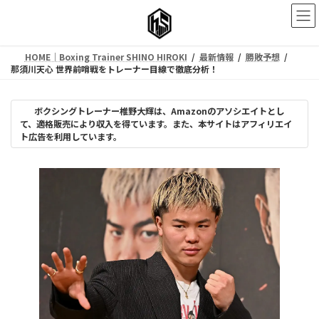
コ
ナ
ン
ビ
テ
ゲ
ン
ー
HOME｜Boxing Trainer SHINO HIROKI
最新情報
勝敗予想
ツ
シ
那須川天心 世界前哨戦をトレーナー目線で徹底分析！
へ
ョ
ス
ン
キ
に
ボクシングトレーナー椎野大輝は、Amazonのアソシエイトとし
ッ
移
て、適格販売により収入を得ています。また、本サイトはアフィリエイ
プ
動
ト広告を利用しています。