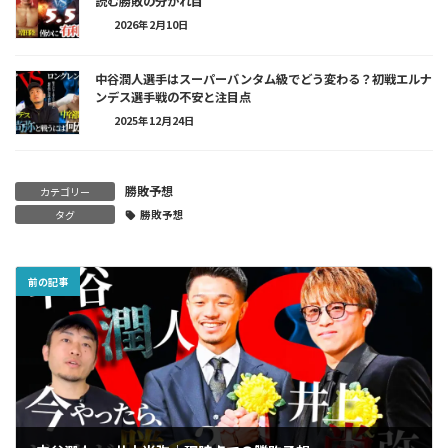
読む勝敗の分かれ目
2026年2月10日
中谷潤人選手はスーパーバンタム級でどう変わる？初戦エルナ
ンデス選手戦の不安と注目点
2025年12月24日
勝敗予想
カテゴリー
タグ
勝敗予想
前の記事