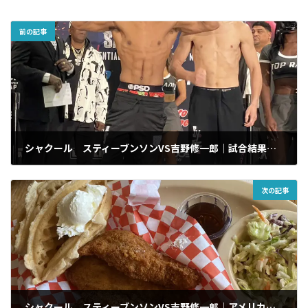
前の記事
シャクール スティーブンソンVS吉野修一郎｜試合結果｜WOWOWエキサイトマッチ｜2023/4/8(土)｜米国ニュージャージー州
2023年4月9日
次の記事
シャクール スティーブンソンVS吉野修一郎｜アメリカ渡米報告記番外編｜珍エピソード