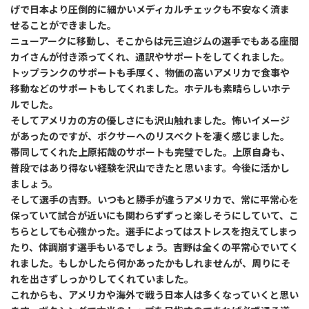
げで日本より圧倒的に細かいメディカルチェックも不安なく済ま
せることができました。
ニューアークに移動し、そこからは元三迫ジムの選手でもある座間
カイさんが付き添ってくれ、通訳やサポートをしてくれました。
トップランクのサポートも手厚く、物価の高いアメリカで食事や
移動などのサポートもしてくれました。ホテルも素晴らしいホテ
ルでした。
そしてアメリカの方の優しさにも沢山触れました。怖いイメージ
があったのですが、ボクサーへのリスペクトを凄く感じました。
帯同してくれた上原拓哉のサポートも完璧でした。上原自身も、
普段ではあり得ない経験を沢山できたと思います。今後に活かし
ましょう。
そして選手の吉野。いつもと勝手が違うアメリカで、常に平常心を
保っていて試合が近いにも関わらずずっと楽しそうにしていて、こ
ちらとしても心強かった。選手によってはストレスを抱えてしまっ
たり、体調崩す選手もいるでしょう。吉野は全くの平常心でいてく
れました。もしかしたら何かあったかもしれませんが、周りにそ
れを出さずしっかりしてくれていました。
これからも、アメリカや海外で戦う日本人は多くなっていくと思い