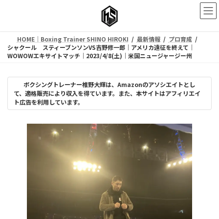
コ
ナ
ン
ビ
テ
ゲ
ン
ー
HOME｜Boxing Trainer SHINO HIROKI
最新情報
プロ育成
ツ
シ
シャクール スティーブンソンVS吉野修一郎｜アメリカ遠征を終えて｜
へ
ョ
WOWOWエキサイトマッチ｜2023/4/8(土)｜米国ニュージャージー州
ス
ン
キ
に
ッ
移
ボクシングトレーナー椎野大輝は、Amazonのアソシエイトとし
プ
動
て、適格販売により収入を得ています。また、本サイトはアフィリエイ
ト広告を利用しています。