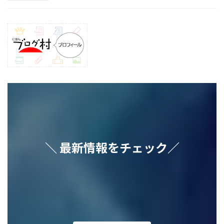
＼ 最新情報をチェック／
ア
ア
ア
ア
ア
イ
イ
イ
イ
イ
コ
コ
コ
コ
コ
ン
ン
ン
ン
ン
リ
リ
リ
リ
リ
ン
ン
ン
ン
ン
ク
ク
ク
ク
ク